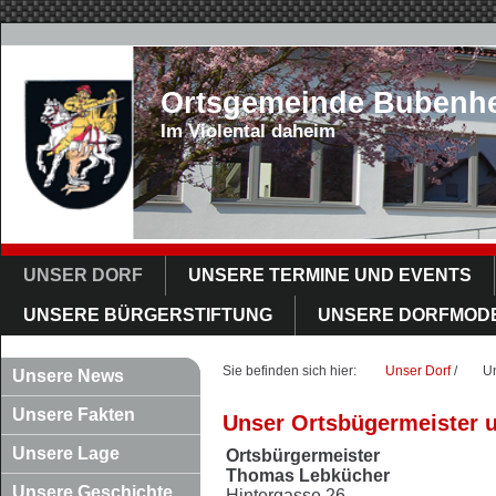
Ortsgemeinde Bubenh
Im Violental daheim
UNSER DORF
UNSERE TERMINE UND EVENTS
UNSERE BÜRGERSTIFTUNG
UNSERE DORFMOD
Sie befinden sich hier:
Unser Dorf
/
Un
Unsere News
Unsere Fakten
Unser Ortsbügermeister 
Unsere Lage
Ortsbürgermeister
Thomas Lebkücher
Unsere Geschichte
Hintergasse 26