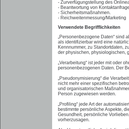
- Zurverfügungstellung des Online
- Beantwortung von Kontaktanfrag
- Sicherheitsmaßnahmen.
- Reichweitenmessung/Marketing
Verwendete Begrifflichkeiten
„Personenbezogene Daten“ sind alle 
als identifizierbar wird eine natü
Kennnummer, zu Standortdaten, zu
der physischen, physiologischen, ge
„Verarbeitung“ ist jeder mit oder
personenbezogenen Daten. Der Begr
„Pseudonymisierung“ die Verarbei
nicht mehr einer spezifischen bet
und organisatorischen Maßnahmen un
Person zugewiesen werden.
„Profiling“ jede Art der automati
bestimmte persönliche Aspekte, die
Gesundheit, persönliche Vorlieben,
vorherzusagen.