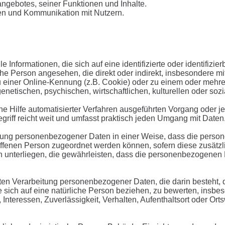
angebotes, seiner Funktionen und Inhalte.
en und Kommunikation mit Nutzern.
Informationen, die sich auf eine identifizierte oder identifizi
rliche Person angesehen, die direkt oder indirekt, insbesonder
 einer Online-Kennung (z.B. Cookie) oder zu einem oder mehre
netischen, psychischen, wirtschaftlichen, kulturellen oder sozia
 ohne Hilfe automatisierter Verfahren ausgeführten Vorgang ode
iff reicht weit und umfasst praktisch jeden Umgang mit Daten
tung personenbezogener Daten in einer Weise, dass die perso
roffenen Person zugeordnet werden können, sofern diese zusät
terliegen, die gewährleisten, dass die personenbezogenen Daten
sierten Verarbeitung personenbezogener Daten, die darin beste
 sich auf eine natürliche Person beziehen, zu bewerten, insbes
 Interessen, Zuverlässigkeit, Verhalten, Aufenthaltsort oder Or