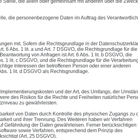
ere Stelle, die allein oder gemeinsam mit anderen über die Zwec
Stelle, die personenbezogene Daten im Auftrag des Verantwortlic
ngen mit. Sofern die Rechtsgrundlage in der Datenschutzerklä
t. 6 Abs. 1 lit. a und Art. 7 DSGVO, die Rechtsgrundlage für die
antwortung von Anfragen ist Art. 6 Abs. 1 lit. b DSGVO, die
bs. 1 lit. c DSGVO, und die Rechtsgrundlage für die Verarbeitun
ichtige Interessen der betroffenen Person oder einer anderen
Abs. 1 lit. d DSGVO als Rechtsgrundlage.
r Implementierungskosten und der Art, des Umfangs, der Umstä
ere des Risikos für die Rechte und Freiheiten natürlicher Pers
zniveau zu gewährleisten.
gbarkeit von Daten durch Kontrolle des physischen Zugangs zu 
barkeit und ihrer Trennung. Des Weiteren haben wir Verfahren
f Gefährdung der Daten gewährleisen. Ferner berücksichtigen 
oftware sowie Verfahren, entsprechend dem Prinzip des
sichtigt (Art. 25 DSGVO).