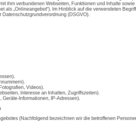
it ihm verbundenen Webseiten, Funktionen und Inhalte sowie e
als „Onlineangebot“). Im Hinblick auf die verwendeten Begriffli
4 der Datenschutzgrundverordnung (DSGVO).
essen).
fonnummern).
 Fotografien, Videos).
seiten, Interesse an Inhalten, Zugriffszeiten).
, Geräte-Informationen, IP-Adressen).
n
gebotes (Nachfolgend bezeichnen wir die betroffenen Persone