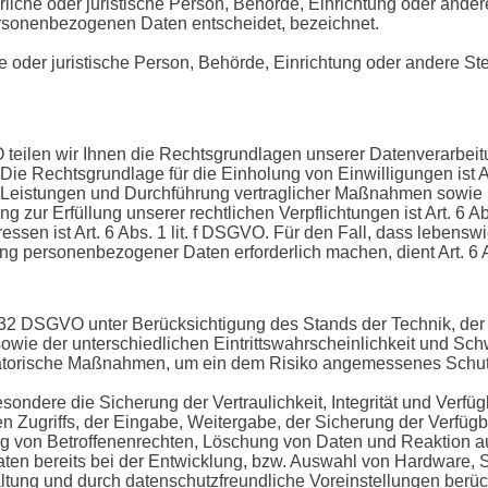
türliche oder juristische Person, Behörde, Einrichtung oder and
ersonenbezogenen Daten entscheidet, bezeichnet.
che oder juristische Person, Behörde, Einrichtung oder andere 
eilen wir Ihnen die Rechtsgrundlagen unserer Datenverarbeitu
 Die Rechtsgrundlage für die Einholung von Einwilligungen ist Ar
r Leistungen und Durchführung vertraglicher Maßnahmen sowie Be
g zur Erfüllung unserer rechtlichen Verpflichtungen ist Art. 6 A
essen ist Art. 6 Abs. 1 lit. f DSGVO. Für den Fall, dass lebensw
ung personenbezogener Daten erforderlich machen, dient Art. 6 
. 32 DSGVO unter Berücksichtigung des Stands der Technik, de
wie der unterschiedlichen Eintrittswahrscheinlichkeit und Schw
satorische Maßnahmen, um ein dem Risiko angemessenes Schut
dere die Sicherung der Vertraulichkeit, Integrität und Verfü
en Zugriffs, der Eingabe, Weitergabe, der Sicherung der Verfüg
g von Betroffenenrechten, Löschung von Daten und Reaktion au
en bereits bei der Entwicklung, bzw. Auswahl von Hardware, S
tung und durch datenschutzfreundliche Voreinstellungen berück