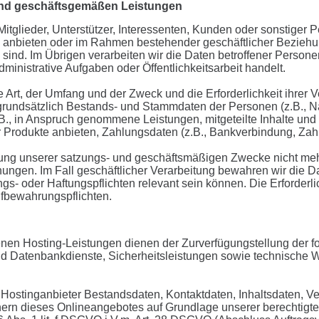
und geschäftsgemäßen Leistungen
Mitglieder, Unterstützer, Interessenten, Kunden oder sonstiger P
 anbieten oder im Rahmen bestehender geschäftlicher Beziehun
nd. Im Übrigen verarbeiten wir die Daten betroffener Personen 
ministrative Aufgaben oder Öffentlichkeitsarbeit handelt.
die Art, der Umfang und der Zweck und die Erforderlichkeit ihr
grundsätzlich Bestands- und Stammdaten der Personen (z.B., Nam
(z.B., in Anspruch genommene Leistungen, mitgeteilte Inhalte u
 Produkte anbieten, Zahlungsdaten (z.B., Bankverbindung, Zahlu
gung unserer satzungs- und geschäftsmäßigen Zwecke nicht mehr 
ungen. Im Fall geschäftlicher Verarbeitung bewahren wir die Da
gs- oder Haftungspflichten relevant sein können. Die Erforderli
ufbewahrungspflichten.
n Hosting-Leistungen dienen der Zurverfügungstellung der folg
d Datenbankdienste, Sicherheitsleistungen sowie technische W
er Hostinganbieter Bestandsdaten, Kontaktdaten, Inhaltsdaten,
rn dieses Onlineangebotes auf Grundlage unserer berechtigten 