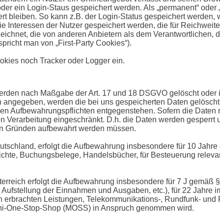
er ein Login-Staus gespeichert werden. Als „permanent“ oder 
rt bleiben. So kann z.B. der Login-Status gespeichert werden
e Interessen der Nutzer gespeichert werden, die für Reichwei
ichnet, die von anderen Anbietern als dem Verantwortlichen, d
richt man von „First-Party Cookies“).
okies noch Tracker oder Logger ein.
erden nach Maßgabe der Art. 17 und 18 DSGVO gelöscht oder in
 angegeben, werden die bei uns gespeicherten Daten gelöscht, 
en Aufbewahrungspflichten entgegenstehen. Sofern die Daten nic
n Verarbeitung eingeschränkt. D.h. die Daten werden gesperrt un
hen Gründen aufbewahrt werden müssen.
tschland, erfolgt die Aufbewahrung insbesondere für 10 Jahre
chte, Buchungsbelege, Handelsbücher, für Besteuerung relevant
terreich erfolgt die Aufbewahrung insbesondere für 7 J gemäß
 Aufstellung der Einnahmen und Ausgaben, etc.), für 22 Jahre
 erbrachten Leistungen, Telekommunikations-, Rundfunk- und F
Mini-One-Stop-Shop (MOSS) in Anspruch genommen wird.