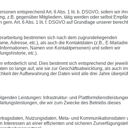
ersonen entsprechend Art. 6 Abs. 1 lit. b. DSGVO, sofern wir ih
g, z.B. gegenüber Mitgliedern, tätig werden oder selbst Empfä
gem. Art. 6 Abs. 1 lit. f. DSGVO auf Grundlage unserer berecht
er Verarbeitung bestimmen sich nach dem zugrundeliegenden
e, Adresse, etc.), als auch die Kontaktdaten (z.B., E-Mailadre
nd Informationen, Namen von Kontaktpersonen) und sofern wir
ngshistorie, etc.).
erforderlich sind. Dies bestimmt sich entsprechend der jeweil
ten so lange auf, wie sie zur Geschäftsabwicklung, als auch im
chkeit der Aufbewahrung der Daten wird alle drei Jahre überprüf
enden Leistungen: Infrastruktur- und Plattformdienstleistunge
artungsleistungen, die wir zum Zwecke des Betriebs dieses
 Vertragsdaten, Nutzungsdaten, Meta- und Kommunikationsdaten 
Interessen an einer effizienten und sicheren Zurverfügungstel