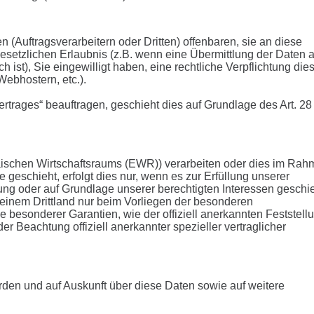
uftragsverarbeitern oder Dritten) offenbaren, sie an diese
 gesetzlichen Erlaubnis (z.B. wenn eine Übermittlung der Daten 
ch ist), Sie eingewilligt haben, eine rechtliche Verpflichtung die
Webhostern, etc.).
ertrages“ beauftragen, geschieht dies auf Grundlage des Art. 28
päischen Wirtschaftsraums (EWR)) verarbeiten oder dies im Ra
geschieht, erfolgt dies nur, wenn es zur Erfüllung unserer
htung oder auf Grundlage unserer berechtigten Interessen geschie
n einem Drittland nur beim Vorliegen der besonderen
e besonderer Garantien, wie der offiziell anerkannten Feststell
 Beachtung offiziell anerkannter spezieller vertraglicher
rden und auf Auskunft über diese Daten sowie auf weitere