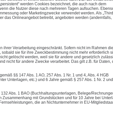
„persistent“ werden Cookies bezeichnet, die auch nach dem
, wenn die Nutzer diese nach mehreren Tagen aufsuchen. Ebens
tenmessung oder Marketingzwecke verwendet werden. Als „Third
er das Onlineangebot betreibt, angeboten werden (andernfalls,
 ihrer Verarbeitung eingeschränkt. Sofern nicht im Rahmen di
sobald sie für ihre Zweckbestimmung nicht mehr erforderlich s
ht gelöscht werden, weil sie für andere und gesetzlich zuläss
d nicht für andere Zwecke verarbeitet. Das gilt z.B. für Daten, 
 gemäß §§ 147 Abs. 1 AO, 257 Abs. 1 Nr. 1 und 4, Abs. 4 HGB
er Unterlagen, etc.) und 6 Jahre gemäß § 257 Abs. 1 Nr. 2 und
 § 132 Abs. 1 BAO (Buchhaltungsunterlagen, Belege/Rechnunge
 im Zusammenhang mit Grundstücken und für 10 Jahre bei Unter
ernsehleistungen, die an Nichtunternehmer in EU-Mitgliedstaa