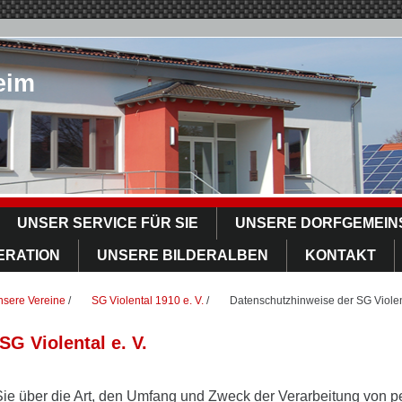
eim
UNSER SERVICE FÜR SIE
UNSERE DORFGEMEIN
ERATION
UNSERE BILDERALBEN
KONTAKT
nsere Vereine
/
SG Violental 1910 e. V.
/
Datenschutzhinweise der SG Violent
G Violental e. V.
Sie über die Art, den Umfang und Zweck der Verarbeitung von 