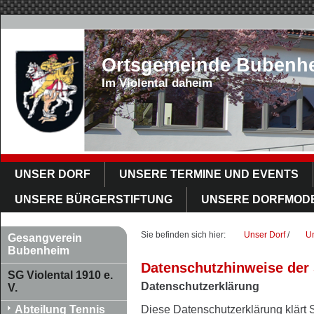
Ortsgemeinde Bubenh
Im Violental daheim
UNSER DORF
UNSERE TERMINE UND EVENTS
UNSERE BÜRGERSTIFTUNG
UNSERE DORFMOD
Sie befinden sich hier:
Unser Dorf
/
U
Gesangverein
Bubenheim
Datenschutzhinweise der S
SG Violental 1910 e.
Datenschutzerklärung
V.
Abteilung Tennis
Diese Datenschutzerklärung klärt 