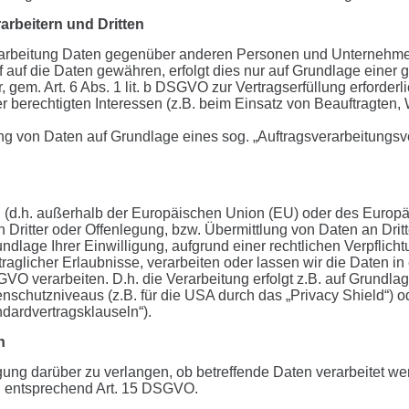
rbeitern und Dritten
rbeitung Daten gegenüber anderen Personen und Unternehmen (A
ff auf die Daten gewähren, erfolgt dies nur auf Grundlage einer
, gem. Art. 6 Abs. 1 lit. b DSGVO zur Vertragserfüllung erforderli
r berechtigten Interessen (z.B. beim Einsatz von Beauftragten, 
tung von Daten auf Grundlage eines sog. „Auftragsverarbeitungsv
nd (d.h. außerhalb der Europäischen Union (EU) oder des Euro
ritter oder Offenlegung, bzw. Übermittlung von Daten an Dritte 
rundlage Ihrer Einwilligung, aufgrund einer rechtlichen Verpflic
rtraglicher Erlaubnisse, verarbeiten oder lassen wir die Daten i
GVO verarbeiten. D.h. die Verarbeitung erfolgt z.B. auf Grundlag
chutzniveaus (z.B. für die USA durch das „Privacy Shield“) oder
dardvertragsklauseln“).
n
gung darüber zu verlangen, ob betreffende Daten verarbeitet we
n entsprechend Art. 15 DSGVO.