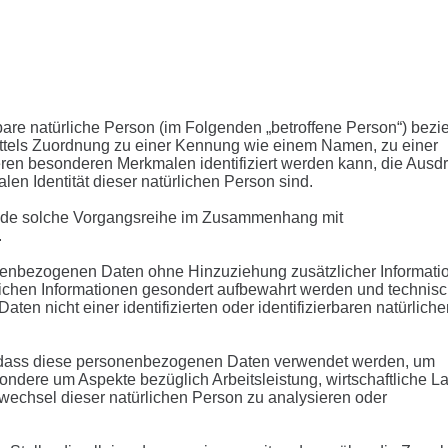
erbare natürliche Person (im Folgenden „betroffene Person“) bezi
e mittels Zuordnung zu einer Kennung wie einem Namen, zu einer
ren besonderen Merkmalen identifiziert werden kann, die Ausd
len Identität dieser natürlichen Person sind.
r jede solche Vorgangsreihe im Zusammenhang mit
.
nenbezogenen Daten ohne Hinzuziehung zusätzlicher Informati
zlichen Informationen gesondert aufbewahrt werden und technis
 nicht einer identifizierten oder identifizierbaren natürliche
ht, dass diese personenbezogenen Daten verwendet werden, um
ondere um Aspekte bezüglich Arbeitsleistung, wirtschaftliche L
tswechsel dieser natürlichen Person zu analysieren oder