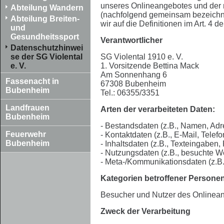
unseres Onlineangebotes und der m
Abteilung Wandern
(nachfolgend gemeinsam bezeichnet 
Abteilung Breiten-
wir auf die Definitionen im Art. 
und
Gesundheitssport
Verantwortlicher
Datenschutzhinwei
se der SG Violental
SG Violental 1910 e. V.
e. V.
1. Vorsitzende Bettina Mack
Am Sonnenhang 6
Fassenacht in
67308 Bubenheim
Bubenheim
Tel.: 06355/3351
Landfrauen
Arten der verarbeiteten Daten:
Bubenheim
- Bestandsdaten (z.B., Namen, Adr
Feuerwehr
- Kontaktdaten (z.B., E-Mail, Tele
Bubenheim
- Inhaltsdaten (z.B., Texteingaben,
- Nutzungsdaten (z.B., besuchte Web
- Meta-/Kommunikationsdaten (z.B.
Kategorien betroffener Persone
Besucher und Nutzer des Onlinean
Zweck der Verarbeitung