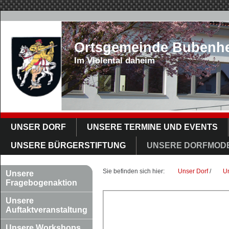
Ortsgemeinde Bubenh
Im Violental daheim
UNSER DORF
UNSERE TERMINE UND EVENTS
UNSERE BÜRGERSTIFTUNG
UNSERE DORFMOD
Sie befinden sich hier:
Unser Dorf
/
U
Unsere
Fragebogenaktion
Unsere
Auftaktveranstaltung
Unsere Workshops