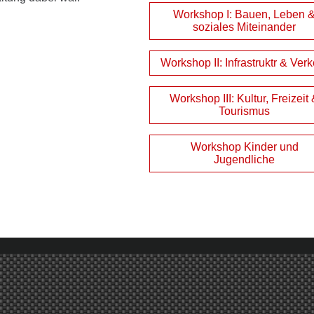
Workshop I: Bauen, Leben 
soziales Miteinander
Workshop II: Infrastruktr & Ver
Workshop III: Kultur, Freizeit
Tourismus
Workshop Kinder und
Jugendliche