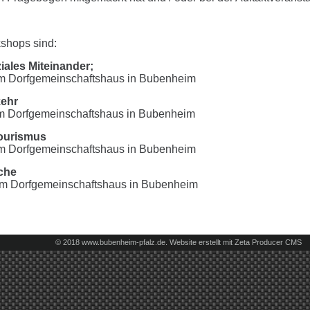
shops sind:
ales Miteinander;
 im Dorfgemeinschaftshaus in Bubenheim
kehr
 im Dorfgemeinschaftshaus in Bubenheim
Tourismus
 im Dorfgemeinschaftshaus in Bubenheim
che
 im Dorfgemeinschaftshaus in Bubenheim
© 2018 www.bubenheim-pfalz.de.
Website erstellt mit Zeta Producer CMS