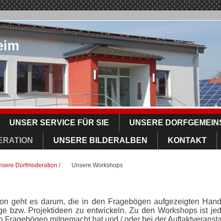
eim
UNSER SERVICE FÜR SIE
UNSERE DORFGEMEIN
ERATION
UNSERE BILDERALBEN
KONTAKT
nsere Dorfmoderation
/
Unsere Workshops
ation geht es darum, die in den Fragebögen aufgezeigten Han
e bzw. Projektideen zu entwickeln. Zu den Workshops ist jed
den Fragebögen mitgemacht hat und / oder bei der Auftaktveranst