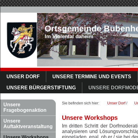
Ortsgemeinde Bubenh
Im Violental daheim
UNSER DORF
UNSERE TERMINE UND EVENTS
UNSERE BÜRGERSTIFTUNG
UNSERE DORFMOD
Sie befinden sich hier:
Unser Dorf
/
U
Unsere
Fragebogenaktion
Unsere Workshops
Unsere
Im dritten Schritt der Dorfmoder
Auftaktveranstaltung
analysieren und Lösungsvorschläg
eingeladen, egal, ob er / sie bei 
Unsere Workshops